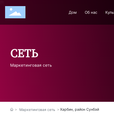
Дом
Об нас
Куль
СЕТЬ
Маркетинговая сеть
Харбин, район Сунбэй
Маркетинговая сеть