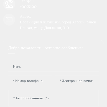
Телефон:
4009951900
Адрес:
Провинция Хэйлунцзян, город Харбин, район
Нанган, улица Дондачжи, 319
Добро пожаловать, оставьте сообщение: