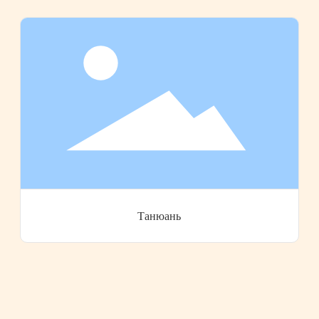
Танюань