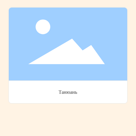
Танюань