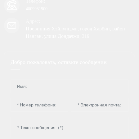
Телефон:
4009951900
Адрес:
Провинция Хэйлунцзян, город Харбин, район
Нанган, улица Дондачжи, 319
Добро пожаловать, оставьте сообщение: