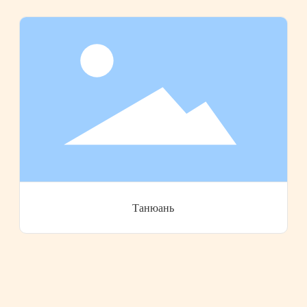
Танюань