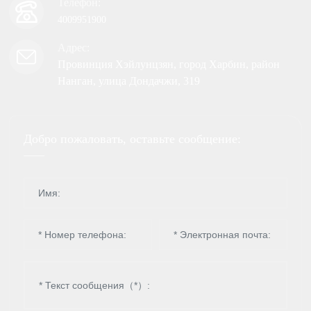
Телефон:
4009951900
Адрес:
Провинция Хэйлунцзян, город Харбин, район
Нанган, улица Дондачжи, 319
Добро пожаловать, оставьте сообщение: