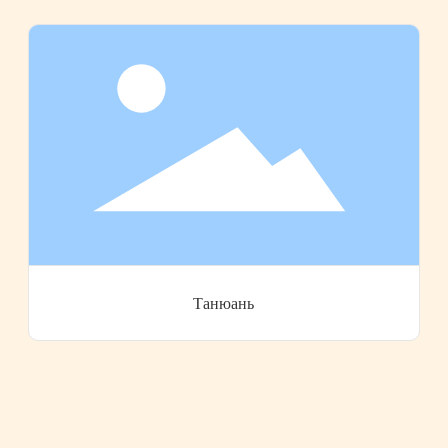
Танюань