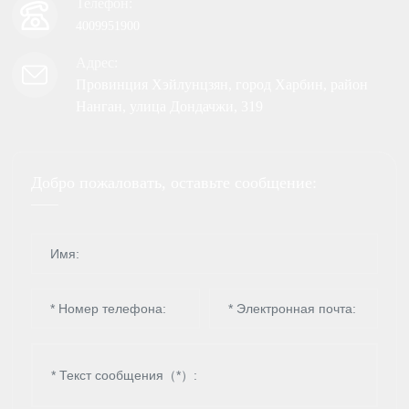
Телефон:
4009951900
Адрес:
Провинция Хэйлунцзян, город Харбин, район
Нанган, улица Дондачжи, 319
Добро пожаловать, оставьте сообщение: