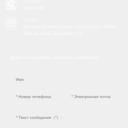
Телефон:
4009951900
Адрес:
Провинция Хэйлунцзян, город Харбин, район
Нанган, улица Дондачжи, 319
Добро пожаловать, оставьте сообщение: