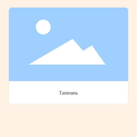
Танюань