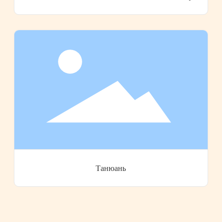
Танюань