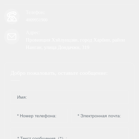
Телефон:
4009951900
Адрес:
Провинция Хэйлунцзян, город Харбин, район
Нанган, улица Дондачжи, 319
Добро пожаловать, оставьте сообщение: